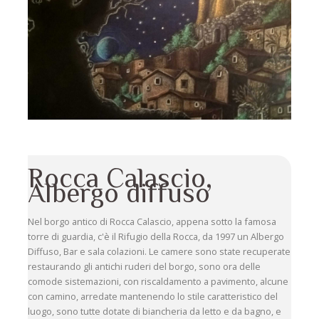
Rocca Calascio,
Albergo diffuso
Nel borgo antico di Rocca Calascio, appena sotto la famosa
torre di guardia, c'è il Rifugio della Rocca, da 1997 un Albergo
Diffuso, Bar e sala colazioni. Le camere sono state recuperate
restaurando gli antichi ruderi del borgo, sono ora delle
comode sistemazioni, con riscaldamento a pavimento, alcune
con camino, arredate mantenendo lo stile caratteristico del
luogo, sono tutte dotate di biancheria da letto e da bagno, e