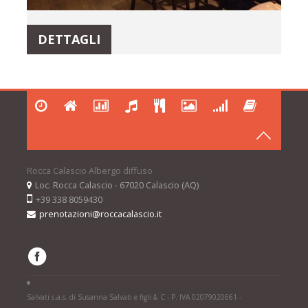
DETTAGLI
Rocca Calascio Albergo diffuso
Loc. Rocca Calascio - 67020 Calascio (AQ)
+39 338 8059430
prenotazioni@roccacalascio.it
Salvati s.a.s. di Susanna Salvati e figli & C - P. IVA 02079020661 -